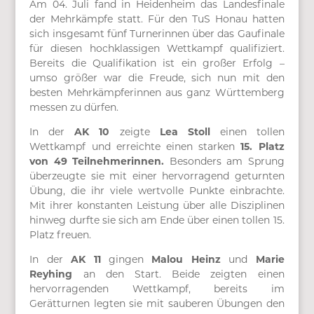
Am 04. Juli fand in Heidenheim das Landesfinale
der Mehrkämpfe statt. Für den TuS Honau hatten
sich insgesamt fünf Turnerinnen über das Gaufinale
für diesen hochklassigen Wettkampf qualifiziert.
Bereits die Qualifikation ist ein großer Erfolg –
umso größer war die Freude, sich nun mit den
besten Mehrkämpferinnen aus ganz Württemberg
messen zu dürfen.
In der
AK 10
zeigte
Lea Stoll
einen tollen
Wettkampf und erreichte einen starken
15. Platz
von 49 Teilnehmerinnen
.
Besonders am Sprung
überzeugte sie mit einer hervorragend geturnten
Übung, die ihr viele wertvolle Punkte einbrachte.
Mit ihrer konstanten Leistung über alle Disziplinen
hinweg durfte sie sich am Ende über einen tollen 15.
Platz freuen.
In der
AK 11
gingen
Malou Heinz
und
Marie
Reyhing
an den Start. Beide zeigten einen
hervorragenden Wettkampf, bereits im
Gerätturnen legten sie mit sauberen Übungen den