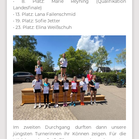
• 8. Platz: Marie Reyhing (Qualifikation
Landesfinale)
• 13. Platz: Lana Failenschmid
• 19. Platz: Sofie Jetter
• 23. Platz: Elina Weißschuh
Im zweiten Durchgang durften dann unsere
jüngsten Turnerinnen ihr Können zeigen. Für die