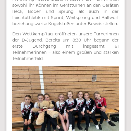
sowohl ihr Können im Gerätturnen an den Geräten
Reck, Boden und Sprung als auch in der
Leichtathletik mit Sprint, Weitsprung und Ballwurf
beziehungsweise Kugelstoßen unter Beweis stellen.
Den Wettkampftag eröffneten unsere Turnerinnen
der D-Jugend. Bereits um 8:30 Uhr begann der
erste Durchgang mit insgesamt 61
Teilnehmerinnen – also einem großen und starken
Teilnehmerfeld.